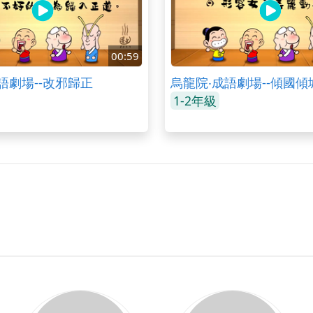
00:59
語劇場--改邪歸正
烏龍院‧成語劇場--傾國傾
1-2年級