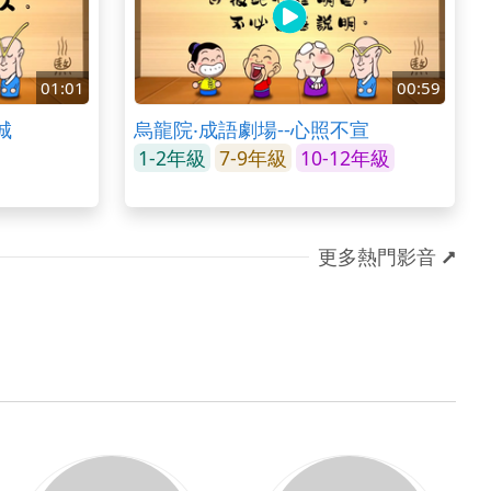
01:01
00:59
城
烏龍院‧成語劇場--心照不宣
1-2年級
7-9年級
10-12年級
更多熱門影音