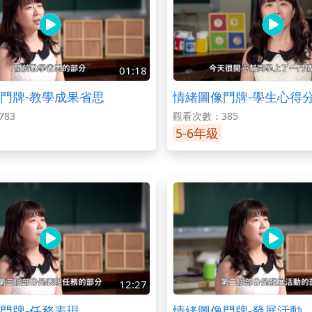
01:18
門牌-教學成果省思
情緒圖像門牌-學生心得
83
觀看次數：385
5-6年級
12:27
門牌-任務表現
情緒圖像門牌-發展活動