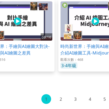
08:16
界：手繪與AI繪圖大對決-
時尚新世界：手繪與AI繪
與AI繪圖之差異
介紹AI繪圖工具-Midjour
16
觀看次數：468
3-4年級
1
2
3
4
5