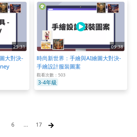
25:31
09:38
圖大對決-
時尚新世界：手繪與AI繪圖大對決-
ney
手繪設計服裝圖案
觀看次數：503
3-4年級
6
...
17