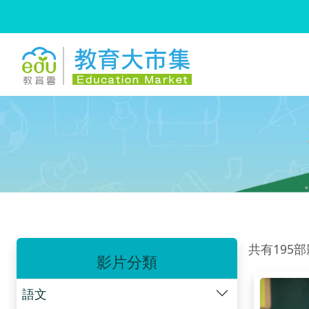
:::
跳到主要內容
:::
共有195
影片分類
語文