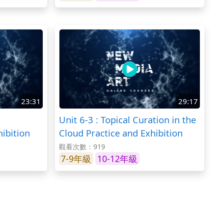
23:31
29:17
Unit 6-3 : Topical Curation in the
hibition
Cloud Practice and Exhibition
觀看次數：919
7-9年級
10-12年級