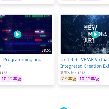
38:55
1 : Programming and
Unit 3-3 : VR/AR Virtual
s
Integrated Creation Ex
163
觀看次數：1242
10-12年級
7-9年級
10-12年級