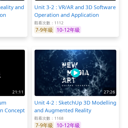
eality and
Unit 3-2 : VR/AR and 3D Software
ion
Operation and Application
觀看次數：1112
7-9年級
10-12年級
21:11
27:26
eum
Unit 4-2 : SketchUp 3D Modelling
on Concept
and Augmented Reality
觀看次數：1168
7-9年級
10-12年級