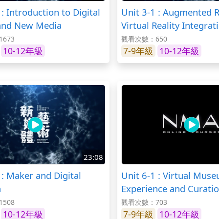
 : Introduction to Digital
Unit 3-1 : Augmented R
and New Media
Virtual Reality Integrat
673
觀看次數：650
10-12年級
7-9年級
10-12年級
23:08
 : Maker and Digital
Unit 6-1 : Virtual Mus
n
Experience and Curati
508
觀看次數：703
10-12年級
7-9年級
10-12年級