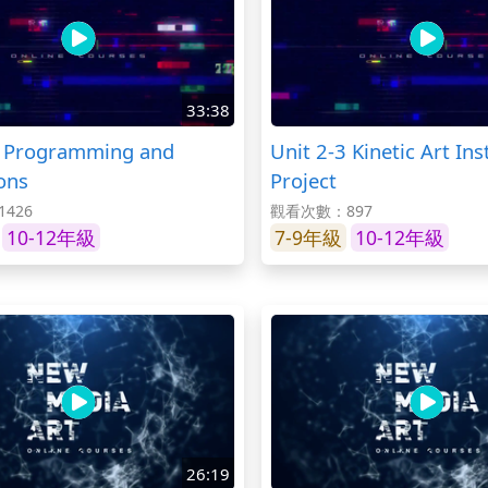
33:38
2 Programming and
Unit 2-3 Kinetic Art Ins
ons
Project
426
觀看次數：897
10-12年級
7-9年級
10-12年級
26:19