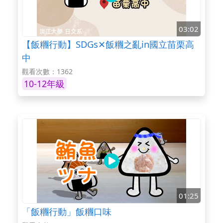
03:02
【飯糰行動】SDGs✕飯糰之亂in國立苗栗高
中
觀看次數：1362
10-12年級
01:25
「飯糰行動」飯糰口味