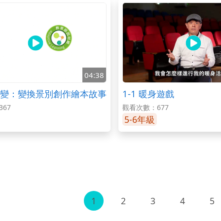
04:38
變：變換景別創作繪本故事
1-1 暖身遊戲
67
觀看次數：677
5-6年級
1
2
3
4
5