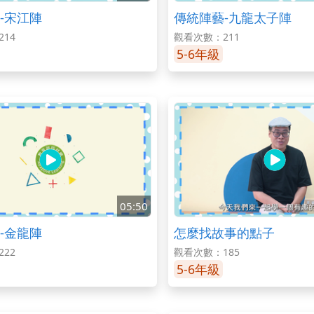
-宋江陣
傳統陣藝-九龍太子陣
14
觀看次數：211
5-6年級
05:50
-金龍陣
怎麼找故事的點子
22
觀看次數：185
5-6年級