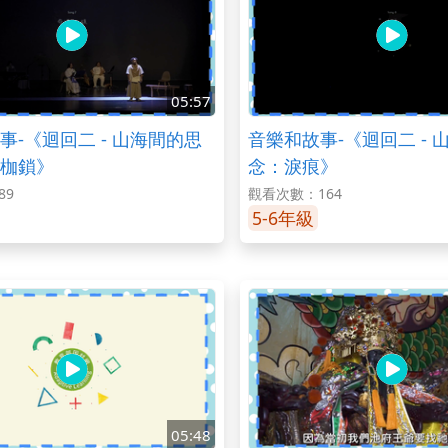
05:57
事-《迴回二 - 山海間的思
音樂和故事-《迴回二 - 
枷鎖》
念：淚痕》
89
觀看次數：164
5-6年級
05:48