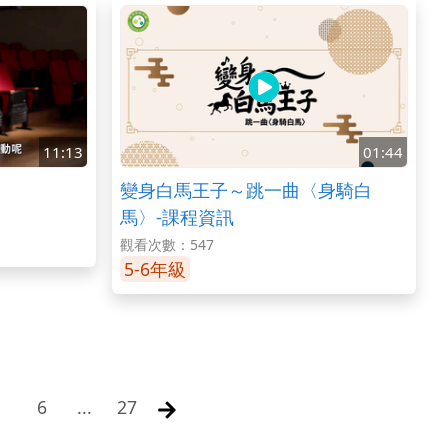
11:13
01:44
變身白馬王子～跳一曲〈身騎白
馬〉-課程資訊
觀看次數：547
5-6年級
6
...
27