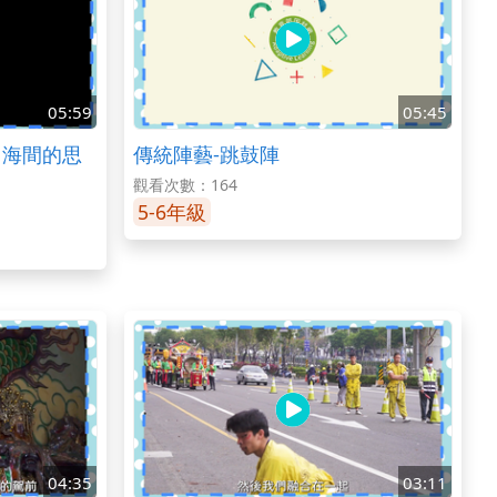
05:59
05:45
山海間的思
傳統陣藝-跳鼓陣
觀看次數：164
5-6年級
04:35
03:11