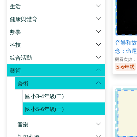
生活
健康與體育
數學
音樂和故
科技
念：命運
綜合活動
觀看次數：
5-6年級
藝術
藝術
國小3-4年級(二)
國小5-6年級(三)
音樂
視覺藝術