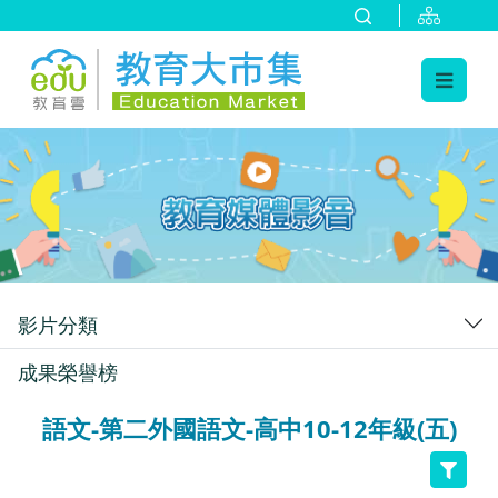
:::
跳到主要內容
:::
影片分類
成果榮譽榜
語文-第二外國語文-高中10-12年級(五)