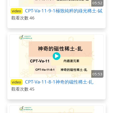
05:52
CPT-Va-11-9-1極致純粹的綠光稀土-鋱
video
觀看次數 46
05:53
CPT-Va-11-8-1神奇的磁性稀土-釓
video
觀看次數 45