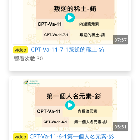
07:57
CPT-Va-11-7-1叛逆的稀土-銪
video
觀看次數 30
05:51
CPT-Va-11-6-1第一個人名元素-釤
video