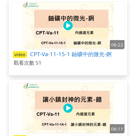
06:22
CPT-Va-11-15-1 鈾礦中的微光-錒
video
觀看次數 51
06:11