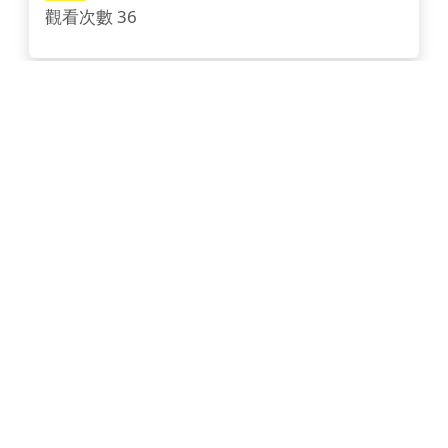
觀看次數 36
08:01
CPT-Va-11-5-1稀土中的普羅米修斯-鉕
video
觀看次數 27