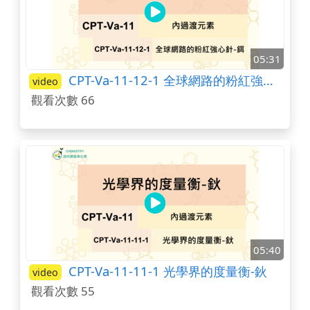
05:31
CPT-Va-11-12-1 全球網路的粉紅強心針-鉺
video
觀看次數 66
05:40
CPT-Va-11-11-1 光學界的度量衡-鈥
video
觀看次數 55