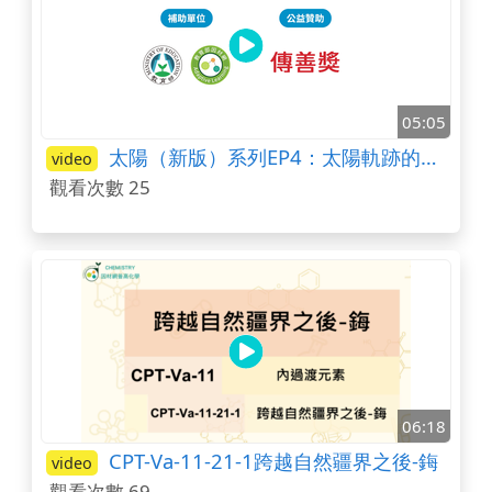
05:05
太陽（新版）系列EP4：太陽軌跡的變化（上）│ 新科學探險隊
video
觀看次數 25
06:18
CPT-Va-11-21-1跨越自然疆界之後-鋂
video
觀看次數 69