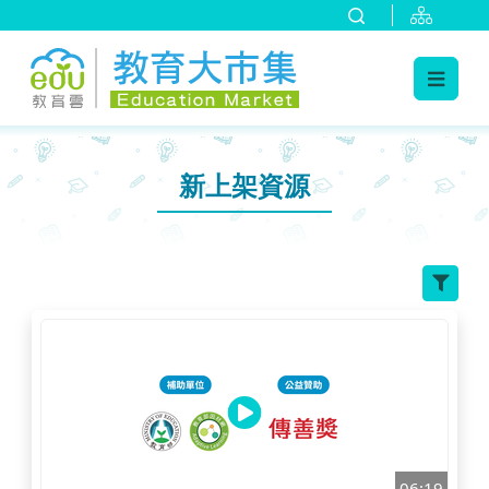
:::
跳到主要內容
:::
新上架資源
06:19