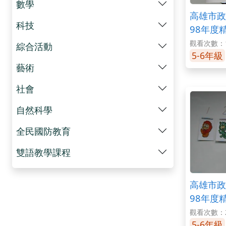
數學
高雄市政
科技
98年度
學之變調
觀看次數：1
綜合活動
5-6年級
藝術
社會
自然科學
全民國防教育
雙語教學課程
高雄市政
98年度
學之聲調
觀看次數：2
5-6年級