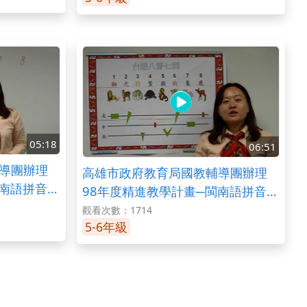
05:18
06:51
導團辦理
高雄市政府教育局國教輔導團辦理
閩南語拼音教
98年度精進教學計畫─閩南語拼音教
學之聲調(八聲七調的紹介)
觀看次數：1714
5-6年級