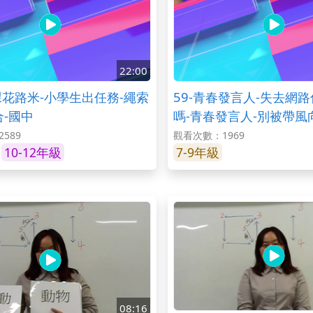
22:00
下課花路米-小學生出任務-繩索
59-青春發言人-失去網
合-國中
嗎-青春發言人-別被帶風
看-綜合-國中
589
觀看次數：1969
10-12年級
7-9年級
08:16