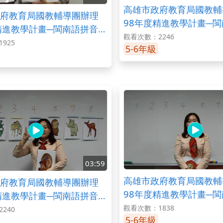
高雄市政府教育局國教輔
府教育局國教輔導團辦理
98年度精進教學計畫─
精進教學計畫─閩南語拼音教
學之變調規則一
觀看次數：2246
規則二
925
5-6年級
03:59
高雄市政府教育局國教輔
府教育局國教輔導團辦理
98年度精進教學計畫─
精進教學計畫─閩南語拼音教
學之聲調練習一
練習二
觀看次數：1838
240
5-6年級