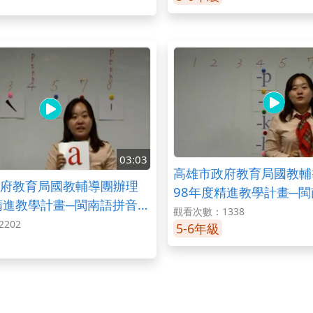
03:03
高雄市政府教育局國教輔
府教育局國教輔導團辦理
98年度精進教學計畫─
精進教學計畫─閩南語拼音教
學之聲調(標號方式)
觀看次數：1338
(標號位置)
202
5-6年級