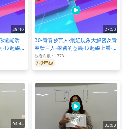
29:40
27:50
路你還能活
30-青春發言人-網紅現象大解密及青
向-疫起線上
春發言人-學習的意義-疫起線上看-綜
合-國中
觀看次數：1773
7-9年級
04:44
03:00