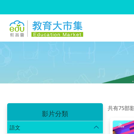
:::
跳到主要內容
:::
共有75部
影片分類
語文