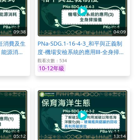
09:38
04:09
_責任消費及生
PNa-SDG.1-16-4-3_和平與正義制
、能源消耗
度-機場安檢系統的應用Ⅲ-全身掃描
儀
觀看次數：534
10-12年級
05:12
13:14