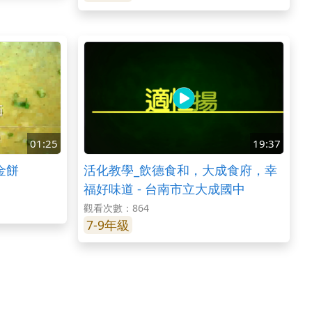
01:25
19:37
金餅
活化教學_飲德食和，大成食府，幸
福好味道 - 台南市立大成國中
觀看次數：864
7-9年級