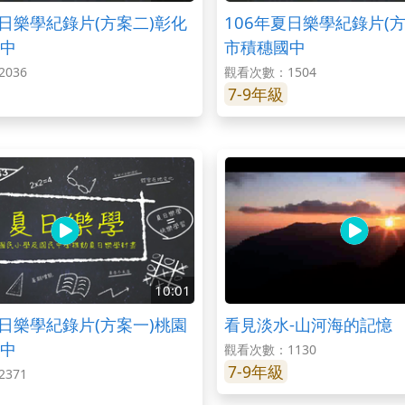
夏日樂學紀錄片(方案二)彰化
106年夏日樂學紀錄片(
中
市積穗國中
036
觀看次數：1504
7-9年級
10:01
夏日樂學紀錄片(方案一)桃園
看見淡水-山河海的記憶
中
觀看次數：1130
7-9年級
371