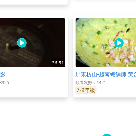
36:51
影
屏東枋山-越南總舖師 黃
325
觀看次數：1421
7-9年級