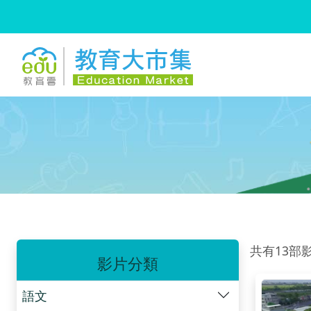
:::
跳到主要內容
:::
共有13部
影片分類
語文