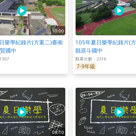
10:00
夏日樂學紀錄片(方案二)臺南
105年夏日樂學紀錄片(
賢國中
縣原斗國中
307
觀看次數：2316
7-9年級
08:10