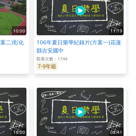
10:00
11:19
方案二)彰化
106年夏日樂學紀錄片(方案一)花蓮
縣吉安國中
觀看次數：1744
7-9年級
10:00
08:41