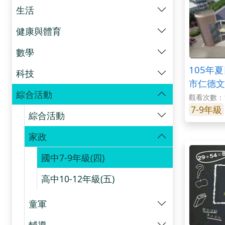
生活
健康與體育
數學
105年
科技
市仁德文
綜合活動
觀看次數：1
7-9年級
綜合活動
家政
國中7-9年級(四)
高中10-12年級(五)
童軍
輔導