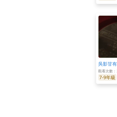
吳影甘有
觀看次數：3
7-9年級