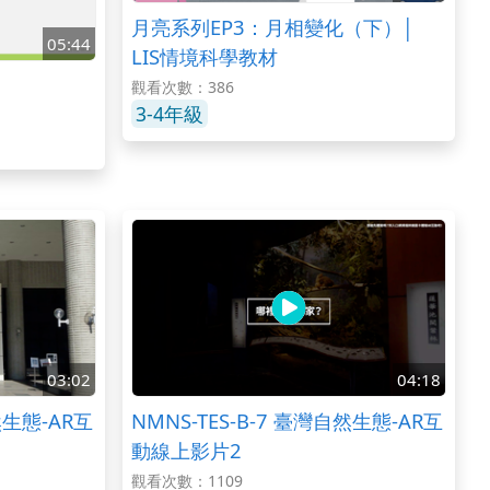
月亮系列EP3：月相變化（下）│
05:44
LIS情境科學教材
觀看次數：386
3-4年級
03:02
04:18
然生態-AR互
NMNS-TES-B-7 臺灣自然生態-AR互
動線上影片2
觀看次數：1109