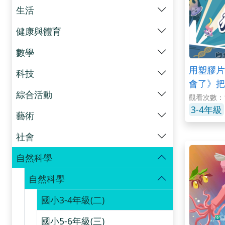
生活
健康與體育
數學
用塑膠片
科技
會了》把
綜合活動
趣！（下
觀看次數：1
3-4年級
藝術
社會
自然科學
自然科學
國小3-4年級(二)
國小5-6年級(三)