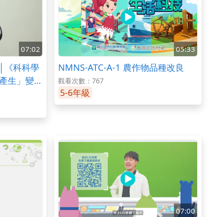
07:02
05:33
│《科科學
NMNS-ATC-A-1 農作物品種改良
產生」變有
觀看次數：767
5-6年級
學教材
07:00