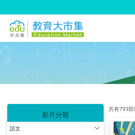
:::
跳到主要內容
:::
共有793
影片分類
語文