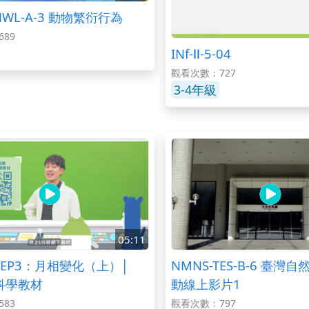
NWL-A-3 動物繁衍行為
89
INf-Ⅱ-5-04
觀看次數：727
3-4年級
05:11
EP3：月相變化（上）│
NMNS-TES-B-6 臺灣自
境科學教材
動線上影片1
83
觀看次數：797