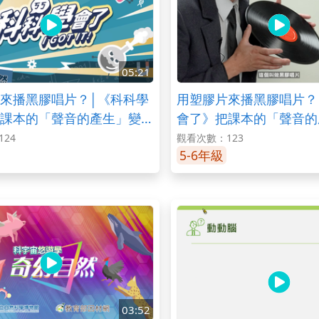
05:21
來播黑膠唱片？│《科科學
用塑膠片來播黑膠唱片？
課本的「聲音的產生」變有
會了》把課本的「聲音的
）│LIS情境科學教材
趣！（上）│LIS情境科
24
觀看次數：123
5-6年級
03:52