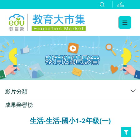
:::
跳到主要內容
:::
影片分類
成果榮譽榜
生活-生活-國小1-2年級(一)