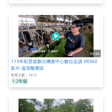
09:46
113年彰雲嘉數位機會中心數位走讀 VR360
影片-崙背酪農區
觀看次數：1613
1-2年級