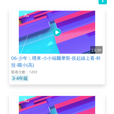
23:30
06-少年ㄟ哩來-小小福爾摩斯-疫起線上看-科
技-國小(高)
觀看次數：1203
3-4年級