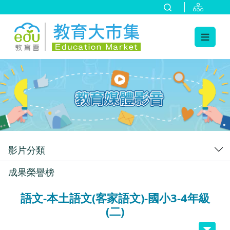
:::
跳到主要內容
:::
影片分類
成果榮譽榜
語文-本土語文(客家語文)-國小3-4年級
(二)