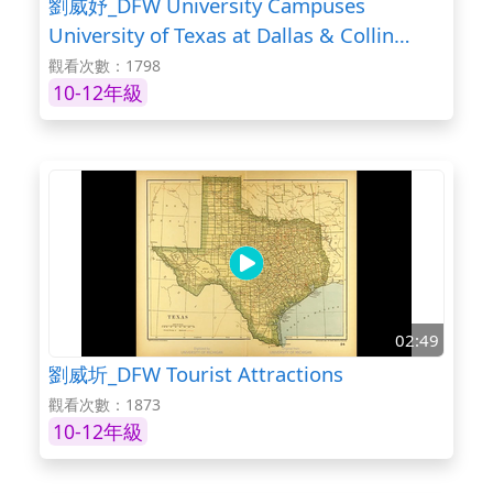
劉威妤_DFW University Campuses
University of Texas at Dallas & Collin
College
觀看次數：1798
10-12年級
02:49
劉威圻_DFW Tourist Attractions
觀看次數：1873
10-12年級