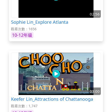
02:56
Sophie Lin_Explore Atlanta
觀看次數：1656
10-12年級
03:00
Keefer Lin_Attractions of Chattanooga
觀看次數：1,747