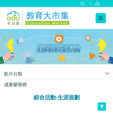
:::
跳到主要內容
:::
影片分類
成果榮譽榜
綜合活動-生涯規劃