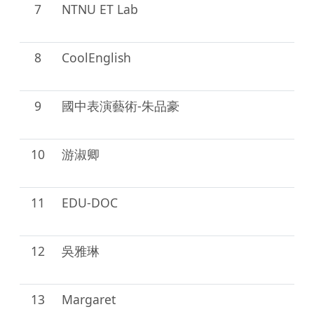
7
NTNU ET Lab
2
部
8
CoolEnglish
1
部
9
國中表演藝術-朱品豪
2
部
10
游淑卿
1
部
11
EDU-DOC
1
部
12
吳雅琳
1
部
13
Margaret