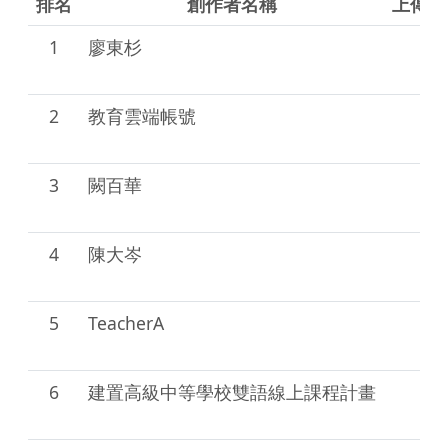
排名
創作者名稱
上傳影
1
廖東杉
52
部
2
教育雲端帳號
6
部
3
闕百華
2
部
4
陳大岑
5
部
5
TeacherA
1
部
6
建置高級中等學校雙語線上課程計畫
1
部