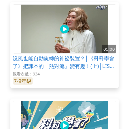
05:00
沒風也能自動旋轉的神祕裝置？│《科科學會
了》把課本的「熱對流」變有趣！(上)│LIS情
境科學教材
觀看次數：934
7-9年級