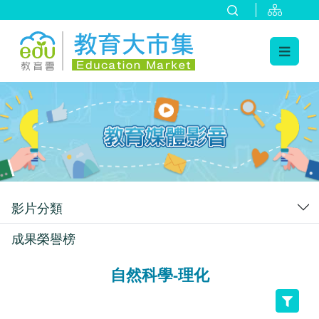
:::
跳到主要內容
:::
影片分類
成果榮譽榜
自然科學-理化