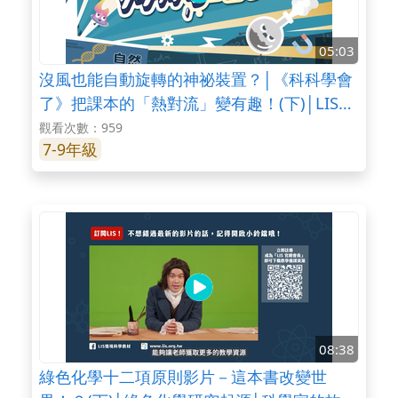
05:03
沒風也能自動旋轉的神祕裝置？│《科科學會
了》把課本的「熱對流」變有趣！(下)│LIS情
境科學教材
觀看次數：959
7-9年級
08:38
綠色化學十二項原則影片－這本書改變世