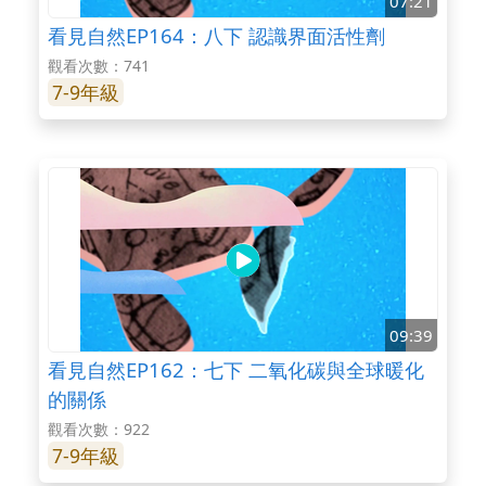
07:21
看見自然EP164：八下 認識界面活性劑
觀看次數：741
7-9年級
09:39
看見自然EP162：七下 二氧化碳與全球暖化
的關係
觀看次數：922
7-9年級