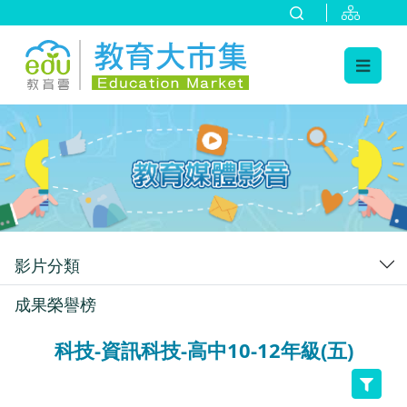
:::
跳到主要內容
:::
影片分類
成果榮譽榜
科技-資訊科技-高中10-12年級(五)