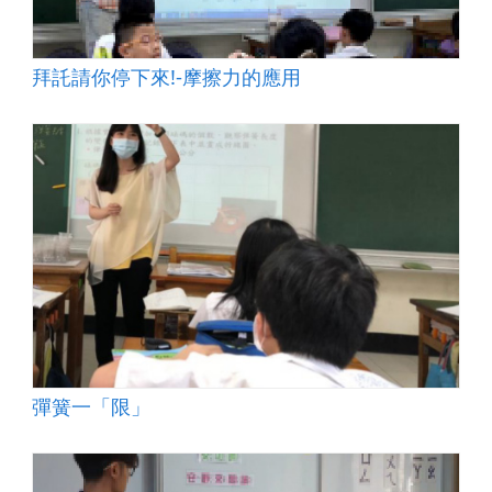
拜託請你停下來!-摩擦力的應用
彈簧一「限」