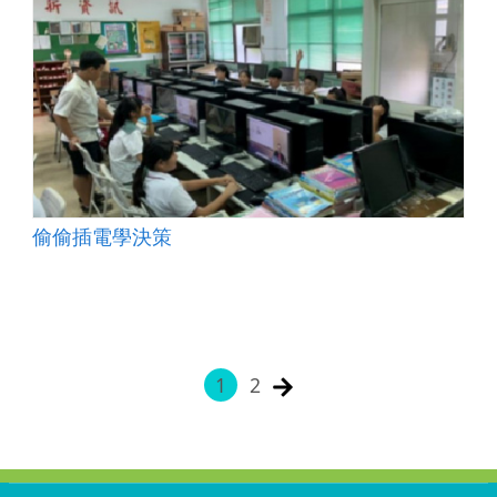
偷偷插電學決策
1
2
:::