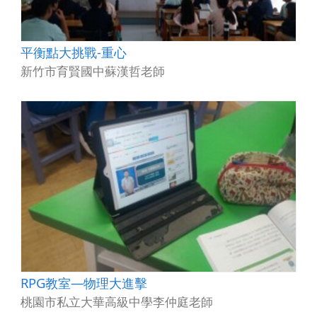
平衡點大挑戰-重心
新竹市育賢國中蘇漢哲老師
RPG教室—物理大進擊
桃園市私立大華高級中學李仲庭老師