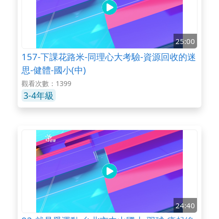
25:00
157-下課花路米-同理心大考驗-資源回收的迷
思-健體-國小(中)
觀看次數：1399
3-4年級
24:40