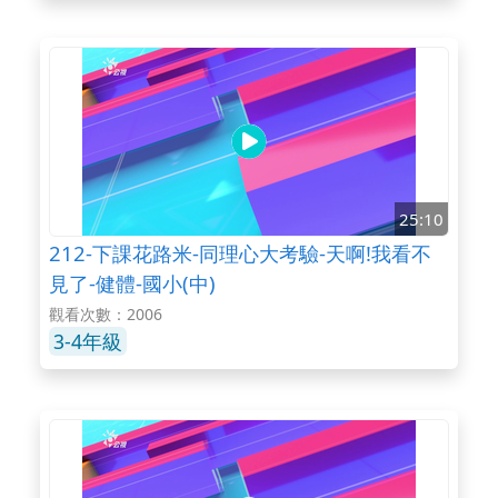
25:10
212-下課花路米-同理心大考驗-天啊!我看不
見了-健體-國小(中)
觀看次數：2006
3-4年級