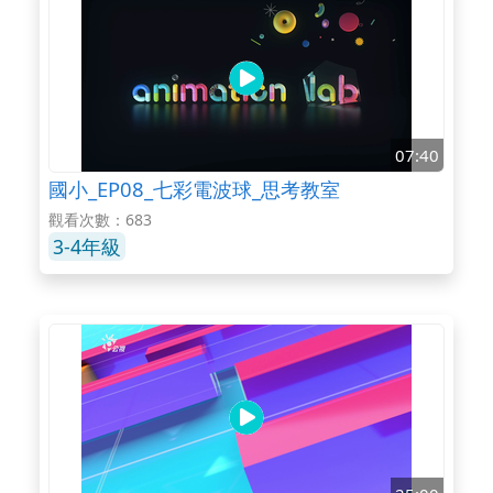
07:40
國小_EP08_七彩電波球_思考教室
觀看次數：683
3-4年級