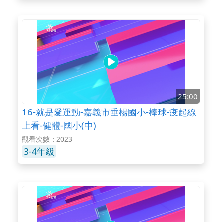
25:00
16-就是愛運動-嘉義市垂楊國小-棒球-疫起線
上看-健體-國小(中)
觀看次數：2023
3-4年級