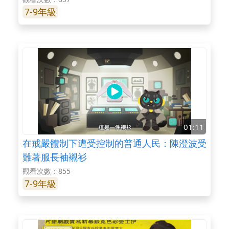
7-9年級
01:11
在戒嚴體制下遭受控制的普通人民：陳澄波受
難著服長袖襯衫
觀看次數：855
7-9年級