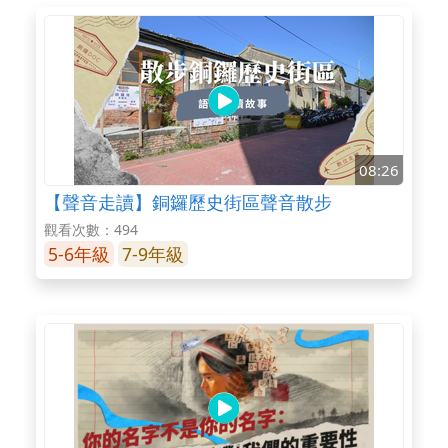
08:26
【聲音走讀】銅鑼歷史街區聲音散步
觀看次數：494
5-6年級
7-9年級