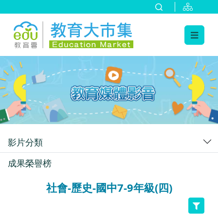
:::
跳到主要內容
:::
影片分類
成果榮譽榜
社會-歷史-國中7-9年級(四)