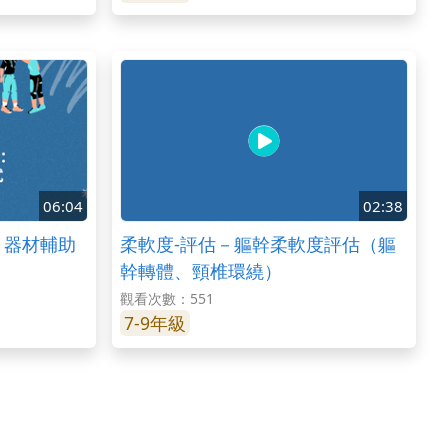
06:04
02:38
－器材輔助
柔軟度-評估－軀幹柔軟度評估（軀
幹轉體、頸椎環繞）
觀看次數：551
7-9年級