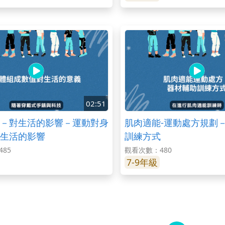
02:51
－對生活的影響－運動對身
肌肉適能-運動處方規劃
生活的影響
訓練方式
85
觀看次數：480
7-9年級