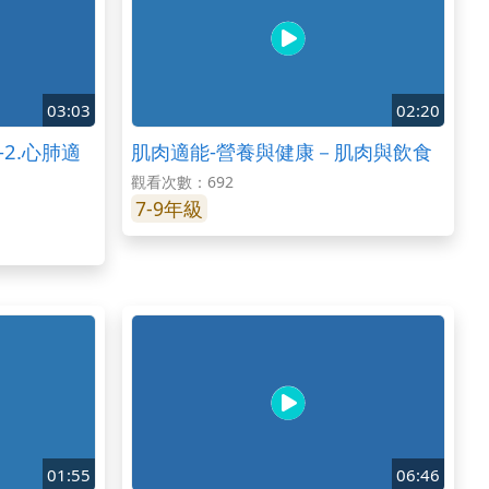
03:03
02:20
2.心肺適
肌肉適能-營養與健康－肌肉與飲食
觀看次數：692
7-9年級
01:55
06:46