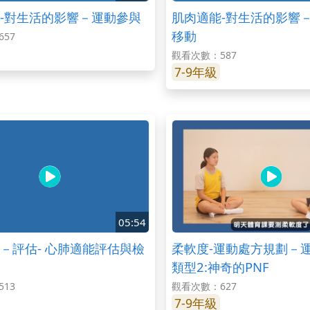
-對生活的影響－運動參與
肌肉適能-對生活的影響
移動
57
觀看次數：587
7-9年級
05:54
－評估- 心肺適能評估與檢
柔軟度-運動處方規劃－
類型2:神奇的PNF
13
觀看次數：627
7-9年級