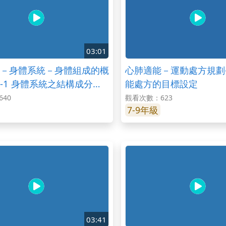
03:01
－身體系統－身體組成的概
心肺適能－運動處方規劃-
-1 身體系統之結構成分的
能處方的目標設定
40
觀看次數：623
7-9年級
03:41