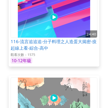
24:40
116-流言追追追-分子料理之人造蛋大揭密-疫
起線上看-綜合-高中
觀看次數：1575
10-12年級