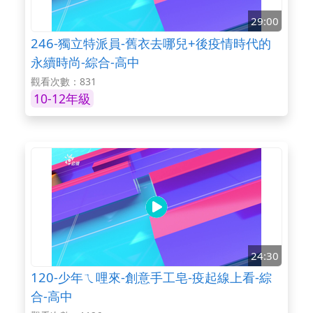
29:00
246-獨立特派員-舊衣去哪兒+後疫情時代的
永續時尚-綜合-高中
觀看次數：831
10-12年級
24:30
120-少年ㄟ哩來-創意手工皂-疫起線上看-綜
合-高中