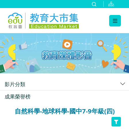
:::
跳到主要內容
:::
影片分類
成果榮譽榜
自然科學-地球科學-國中7-9年級(四)