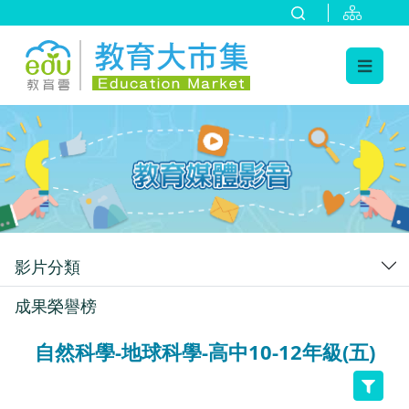
:::
跳到主要內容
:::
影片分類
成果榮譽榜
自然科學-地球科學-高中10-12年級(五)