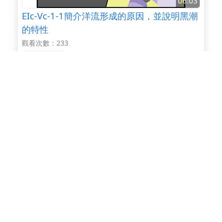
06:03
EIc-Vc-1-1簡介洋流形成的原因，並說明黑潮
的特性
觀看次數：233
10-12年級
06:17
EHa-Vc-1-1繞太陽公轉的星體分為八大行
星、矮行星和太陽系小星體三類
觀看次數：221