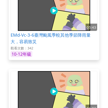
05:43
EMd-Vc-3-6臺灣颱風季較其他季節降雨量
大，容易致災
觀看次數：342
10-12年級