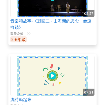
05:57
音樂和故事-《迴回二 - 山海間的思念：命運
枷鎖》
觀看次數：90
5-6年級
07:21
唐詩動起來