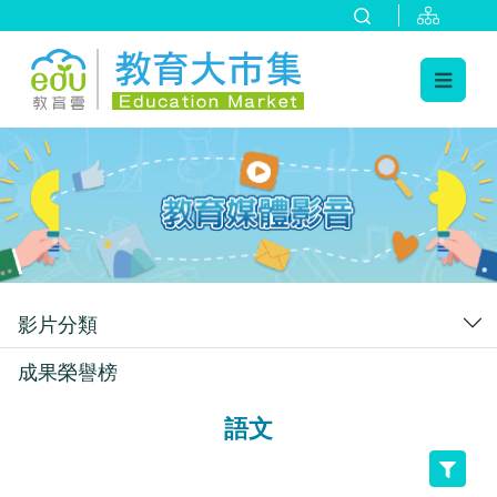
:::
跳到主要內容
:::
影片分類
成果榮譽榜
語文