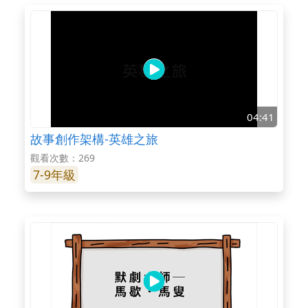
04:41
故事創作架構-英雄之旅
觀看次數：269
7-9年級