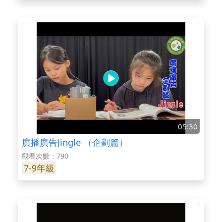
05:30
廣播廣告Jingle （企劃篇）
觀看次數：790
7-9年級