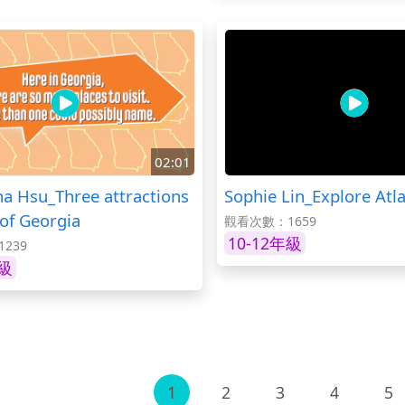
02:01
a Hsu_Three attractions
Sophie Lin_Explore Atl
 of Georgia
觀看次數：1659
10-12年級
239
年級
1
2
3
4
5