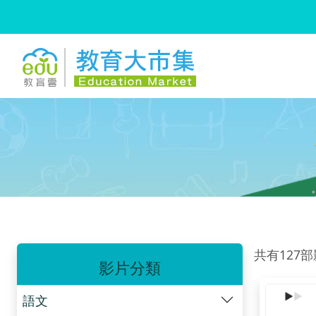
:::
跳到主要內容
:::
共有127
影片分類
語文