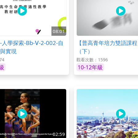
08:01
人學探索-Bb-Ⅴ-2-002-自
【普高青年培力雙語課程
與實現
（下）
74
觀看次數：1596
年級
10-12年級
02:59