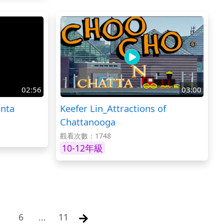
02:56
03:00
anta
Keefer Lin_Attractions of
Chattanooga
觀看次數：1748
10-12年級
6
...
11