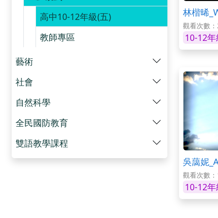
林楷晞_Wh
高中10-12年級(五)
觀看次數：2
教師專區
10-12
藝術
社會
自然科學
全民國防教育
雙語教學課程
吳藹妮_Aus
觀看次數：1
10-12