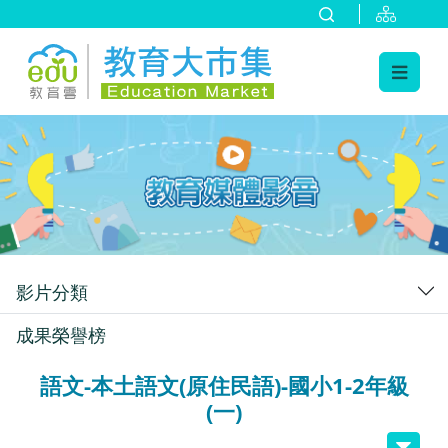
:::
跳到主要內容
:::
影片分類
成果榮譽榜
語文-本土語文(原住民語)-國小1-2年級
(一)