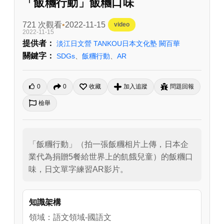
「飯糰行動」飯糰口味
721 次觀看
2022-11-15
video
2022-11-15
提供者：
淡江日文營 TANKOU日本文化塾 闕百華
關鍵字：
SDGs
、
飯糰行動
、
AR
0
0
收藏
加入追蹤
問題回報
檢舉
「飯糰行動」（拍一張飯糰相片上傳，日本企
業代為捐贈5餐給世界上的飢餓兒童）的飯糰口
味，日文單字練習AR影片。
知識架構
領域：語文領域-國語文