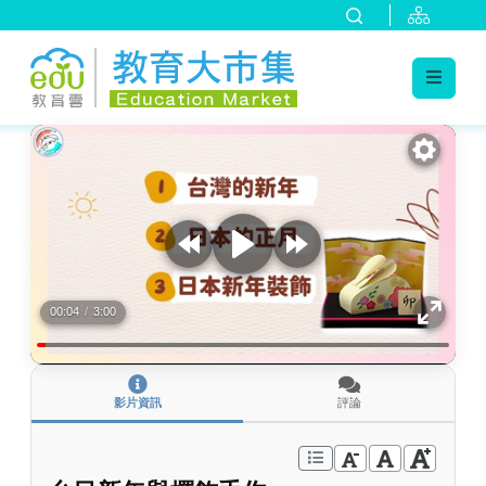
:::
跳到主要內容
:::
00:04
/
3:00
影片資訊
評論