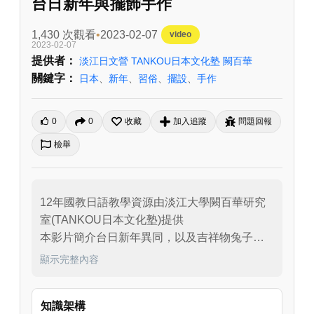
台日新年與擺飾手作
1,430 次觀看
2023-02-07
video
2023-02-07
提供者：
淡江日文營 TANKOU日本文化塾 闕百華
關鍵字：
日本
、
新年
、
習俗
、
擺設
、
手作
0
0
收藏
加入追蹤
問題回報
檢舉
12年國教日語教學資源由淡江大學闕百華研究
室(TANKOU日本文化塾)提供

本影片簡介台日新年異同，以及吉祥物兔子擺
設製作。
顯示完整內容
知識架構