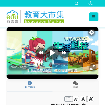
:::
跳到主要內容
:::
00:00
/
05:33
影片資訊
評論