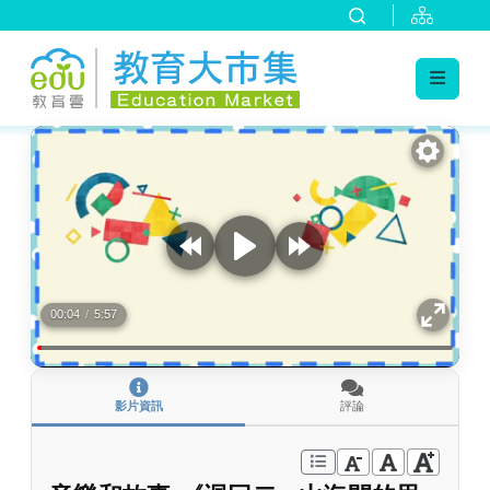
:::
跳到主要內容
:::
00:04
/
5:57
影片資訊
評論