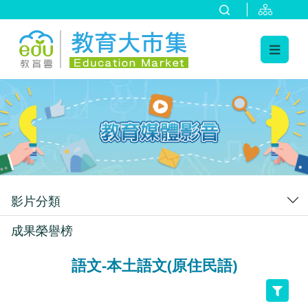
:::
跳到主要內容
:::
影片分類
成果榮譽榜
語文-本土語文(原住民語)