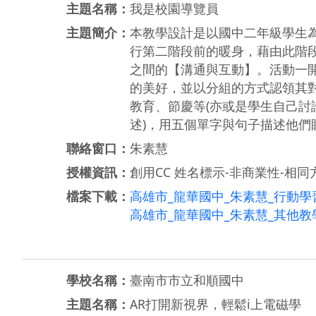
主題名稱：
我是校園導覽員
主題簡介：
本教學設計是以國中二年級學生
行第二階段前的暖身，藉由此階
之間的【溝通與互動】。活動一
的美好，並以分組的方式認領其
教育、節慶等(亦或是學生自己討
述)，用五個單字與句子描述他們
聯絡窗口：
朱素慧
授權資訊：
創用CC 姓名標示-非商業性-相同方
檔案下載：
高雄市_龍華國中_朱素慧_行動學習
高雄市_龍華國中_朱素慧_其他教學
學校名稱：
臺南市市立和順國中
主題名稱：
AR打開新視界，輕鬆i上電磁學