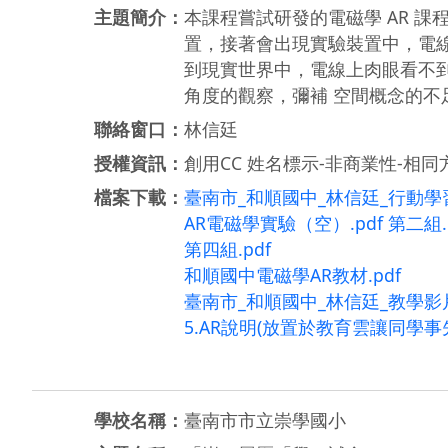
主題簡介：
本課程嘗試研發的電磁學 AR 
置，接著會出現實驗裝置中，電線裡
到現實世界中，電線上肉眼看不
角度的觀察，彌補 空間概念的不
聯絡窗口：
林信廷
授權資訊：
創用CC 姓名標示-非商業性-相同方
檔案下載：
臺南市_和順國中_林信廷_行動學習
AR電磁學實驗（空）.pdf
第二組.
第四組.pdf
和順國中電磁學AR教材.pdf
臺南市_和順國中_林信廷_教學影片
5.AR說明(放置於教育雲讓同學事先
學校名稱：
臺南市市立崇學國小