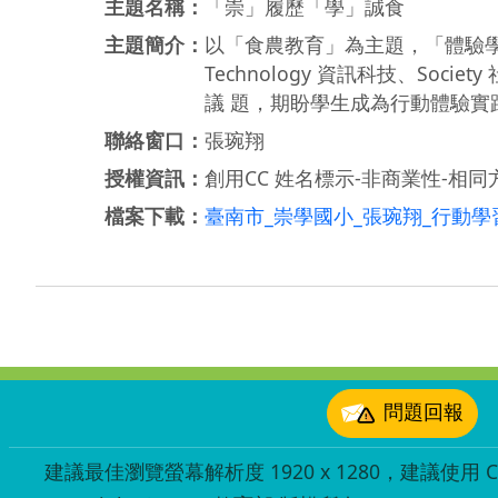
主題名稱：
「崇」履歷「學」誠食
主題簡介：
以「食農教育」為主題，「體驗學習
Technology 資訊科技、So
議 題，期盼學生成為行動體驗
聯絡窗口：
張琬翔
授權資訊：
創用CC 姓名標示-非商業性-相同方
檔案下載：
臺南市_崇學國小_張琬翔_行動學習
:::
問題回報
建議最佳瀏覽螢幕解析度 1920 x 1280，建議使用 Chr