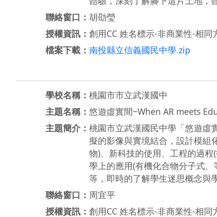
體驗，深刻了解腳下這片土地，
聯絡窗口：
胡劭瑩
授權資訊：
創用CC 姓名標示-非商業性-相同方
檔案下載：
南投縣立信義國民中學.zip
學校名稱：
桃園市市立武漢國中
主題名稱：
悠遊虛實間~When AR meets Educ
主題簡介：
桃園市立武漢國民中學「悠遊虛實間~Wh
擬的影像與實境結合，設計模組
物)、新科技的使用、工程的過程(
學上的應用(有機化合物分子式、
等，即時的了解學生迷思概念與
聯絡窗口：
周宜平
授權資訊：
創用CC 姓名標示-非商業性-相同方