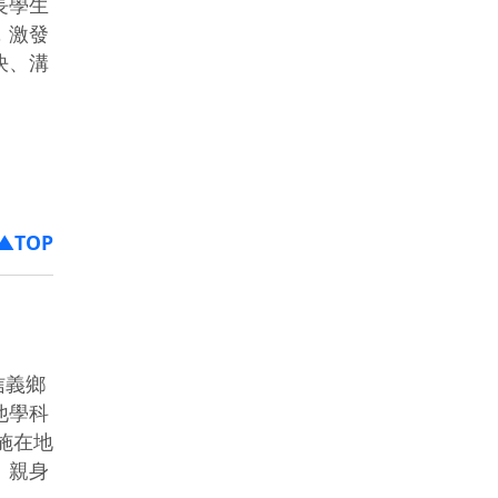
長學生
，激發
決、溝
▲TOP
信義鄉
他學科
施在地
、親身