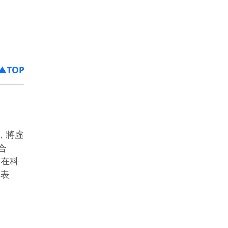
▲TOP
性，將虛
合
學在科
發表