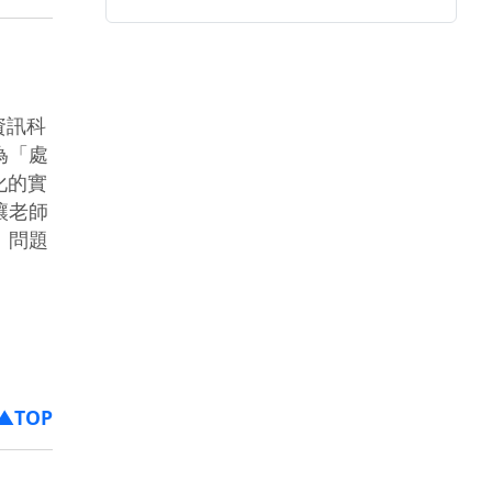
資訊科
為「處
化的實
讓老師
、問題
▲TOP