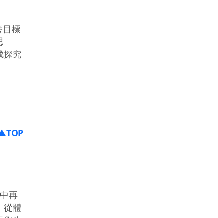
養目標
思
成探究
▲TOP
活中再
，從體