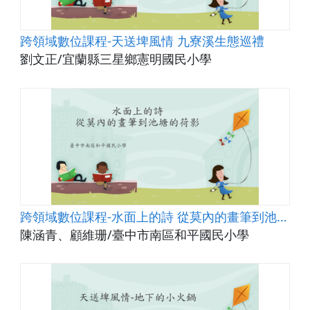
跨領域數位課程-天送埤風情 九寮溪生態巡禮
劉文正/宜蘭縣三星鄉憲明國民小學
跨領域數位課程-水面上的詩 從莫內的畫筆到池塘的荷影
陳涵青、顧維珊/臺中市南區和平國民小學