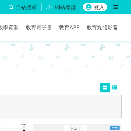
全站搜尋
網站導覽
登入
b教學資源
教育電子書
教育APP
教育媒體影音