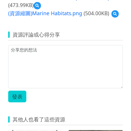
Marine
(473.99KB)
預
Habitats.pdf
覽
(資源縮圖)Marine Habitats.png
(504.00KB)
預
ocean-
覽
habitat-
(資
triorama-
源
templates
資源評論或心得分享
縮
學
圖)Mari
習
Habitat
單.pdf
發表
其他人也看了這些資源