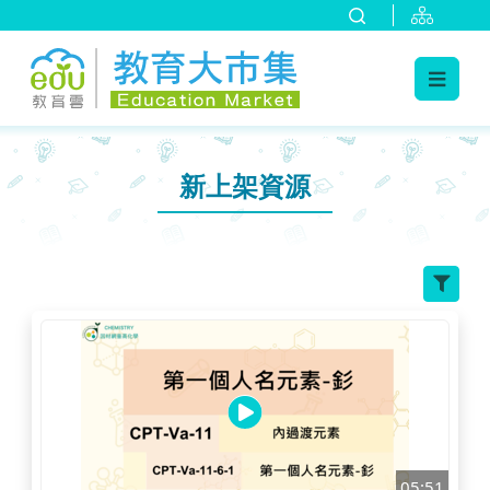
:::
跳到主要內容
:::
新上架資源
05:51