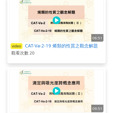
06:51
CAT-Va-2-19 烯類的性質之觀念解題
video
觀看次數 20
09:51