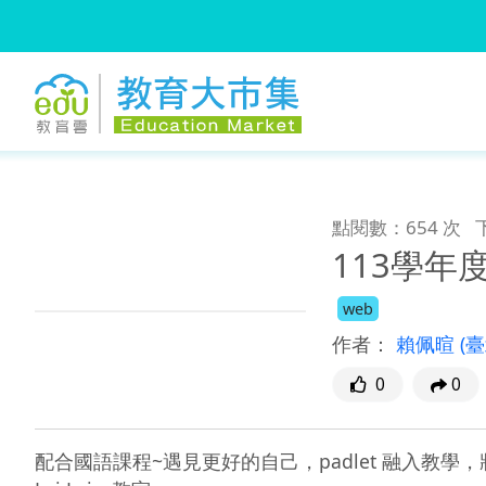
:::
跳到主要內容
:::
點閱數：654 次
113學
web
作者：
賴佩暄
(
0
0
配合國語課程~遇見更好的自己，padlet 融入教