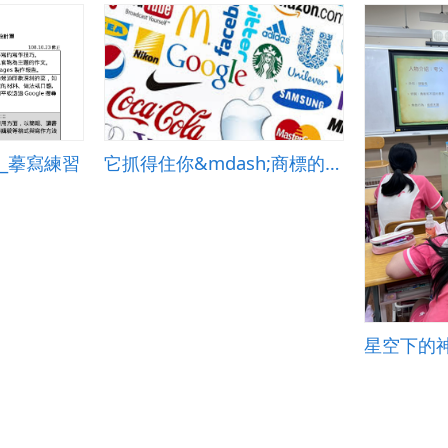
菜_摹寫練習
它抓得住你&mdash;商標的故事
星空下的