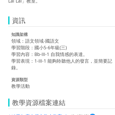
Lai Lai」教室。
資訊
知識架構
領域：語文領域-國語文
學習階段：國小5-6年級(三)
學習內容：Bb-Ⅲ-1 自我情感的表達。
學習表現：1-Ⅲ-1 能夠聆聽他人的發言，並簡要記
錄。
資源類型
教學活動
教學資源檔案連結