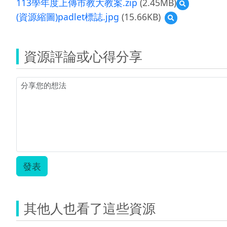
113學年度上傳市教大教案.zip
(2.45MB)
預
覽
(資源縮圖)padlet標誌.jpg
(15.66KB)
預
113
覽
學
(資
年
源
度
資源評論或心得分享
縮
上
圖)padlet
傳
標
市
誌.jpg
教
大
教
案.zip
發表
其他人也看了這些資源