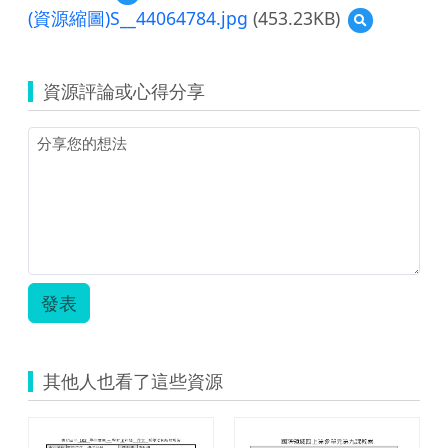
覽
(資源縮圖)S__44064784.jpg
(453.23KB)
預
吳
覽
美
(資
幸
源
—
資源評論或心得分享
縮
113
圖)S__4406478
學
年
度
教
育
大
市
集
教
學
發表
設
計.pdf
其他人也看了這些資源