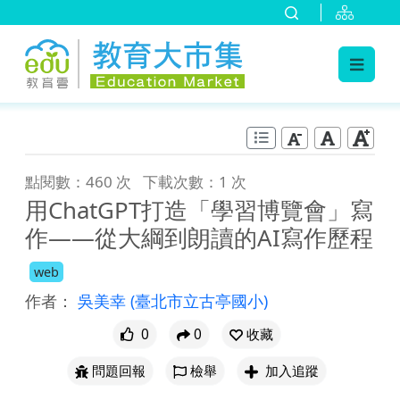
:::
跳到主要內容
:::
點閱數：460 次
下載次數：1 次
用ChatGPT打造「學習博覽會」寫
作——從大綱到朗讀的AI寫作歷程
web
作者：
吳美幸
(臺北市立古亭國小)
0
0
收藏
問題回報
檢舉
加入追蹤