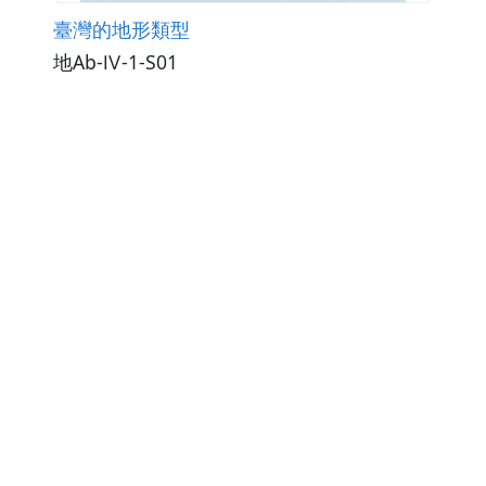
臺灣的地形類型
地Ab-Ⅳ-1-S01
觀看次數174
下載數0
修改日期：2026-02-11
南亞的經濟發展與區域結盟
地Be-Ⅳ-3-S03