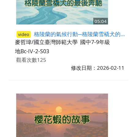
05:04
格陵蘭的氣候行動─格陵蘭雪橇犬的最後奔馳
video
麥哲瑋/國立臺灣師範大學
國中7-9年級
地Bc-Ⅳ-2-S03
觀看次數125
修改日期：2026-02-11