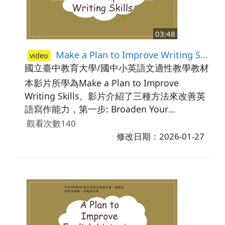
育。
03:48
Make a Plan to Improve Writing Skills
video
國立臺中教育大學/國中小英語文適性教學教材研
本影片所學為Make a Plan to Improve
Writing Skills。影片介紹了三種方法來改善英
語寫作能力，第一步: Broaden Your
Vocabulary，可以透過閱讀英文書籍或是雜
觀看次數140
誌，有些書籍會整理出新單字給學生學習；第
修改日期：2026-01-27
二步: Make a Note，將新學到的單字記錄下
來，並記得經常複習，做成字卡也可以加深對
於單字的印象；第三步: Play word games，
可以和朋友一起透過有趣的遊戲來學習單字，
例如: Scrabble(拼字遊戲)、crossword
puzzles(填字遊戲)。最後再次複習可以改善寫