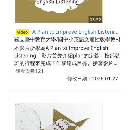
作能力的三個步驟，並利用練習題檢測學生對
於課程的理解程度。
03:52
A Plan to Improve English Listening
video
國立臺中教育大學/國中小英語文適性教學教材研
本影片所學為A Plan to Improve English
Listening。影片首先介紹plan的定義：按部就
班的行程來完成工作或達成目標。接著影片介
紹如何做計劃來改善聽力能力，我們可以先思
觀看次數121
考想要提升聽力能力我們可以做什麼，步驟
修改日期：2026-01-27
一：每天收聽英文podcasts三十分鐘，步驟
二：透過抓出關鍵字和片語嘗試理解podcasts
內容，步驟三：將不會的單字及片語整理成筆
記，並在聽一遍podcasts。最後再次複習做計
劃來改善聽力能力的步驟，並利用練習題檢測
學生對於課程的理解程度。