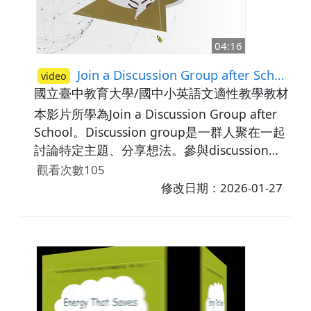
04:16
Join a Discussion Group after School
video
國立臺中教育大學/國中小英語文適性教學教材研
本影片所學為Join a Discussion Group after
School。Discussion group是一群人聚在一起
討論特定主題、分享想法。參與discussion
group對學習英文有許多好處，例如：參與討
觀看次數105
論可以練習口說能力並學習正確文法；是一種
修改日期：2026-01-27
放鬆的學英文方式，我們可以更自在地說英
文；可以提升口說技巧，幫助我們準備口說測
驗。最後再次複習Discussion group對提升英
文能力的好處並利用練習題檢測學生對於課程
的理解程度。