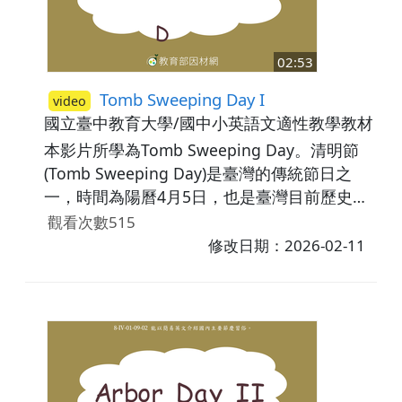
02:53
Tomb Sweeping Day I
video
國立臺中教育大學/國中小英語文適性教學教材研
本影片所學為Tomb Sweeping Day。清明節
(Tomb Sweeping Day)是臺灣的傳統節日之
一，時間為陽曆4月5日，也是臺灣目前歷史最
悠久與唯一一個非根據農曆訂出來的節日，這
觀看次數515
一天為臺灣的國定假日，幾乎所有臺灣人可以
修改日期：2026-02-11
放假。清明節之所以重要，是因為祭拜祖先
(worship the ancestors)是很重要的傳統文
化。清明節是由唐代皇帝唐玄宗提出，因為他
想要人民可以更努力工作，而非經常祭拜祖
先，所以統一訂定了特別的日子來讓人民可以
展現他們對祖先的敬重。影片最後利用練習題