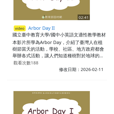
檢測學生是否理解所學內容。
02:41
Arbor Day II
video
國立臺中教育大學/國中小英語文適性教學教材研
本影片所學為Arbor Day，介紹了臺灣人在植
樹節當天的活動，學校、社區、地方政府都會
舉辦各式活動，讓人們知道種樹對於地球的重
要性，例如:Cleaning up public parks(清掃附
觀看次數188
近公園)、planting trees(種樹)、donate
修改日期：2026-02-11
money to save the rainforest(捐款以保護熱
帶雨林)。最後利用練習題檢測學生是否理解所
學內容。議題相關:環境教育。