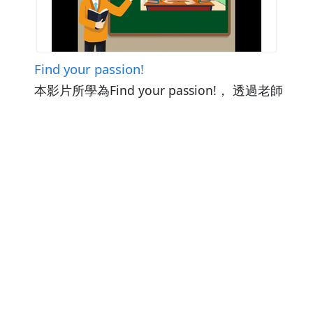
Find your passion!
本影片所學為Find your passion!， 透過老師
介紹高中、高職的課程內容並協助學生找到理
想的職業為主題，讓學生學習hair相關字詞。
影片中首先舉例臺灣知名的美髮師(Hair
觀看次數88
下載數0
dresser)：Tang Wei為例子讓學生學習字詞
修改日期：2026-01-27
Hair dresser。接下來，依序介紹3個與成為美
髮師(Hair dresser)有關的字詞和代表的意思，
例如理髮(hair cut)是描述美髮師修剪和塑型客
人的頭髮。髮夾(Hairpin)是戴在頭髮上且可以
讓人變得更好看的工具，髮型(Hairstyle) 是修
剪或設計他人頭髮的樣式。影片的最後，藉由
練習題讓學生熟悉所學內容，並強調找到自身
熱情的重要性。議題相關：生涯規劃教育。