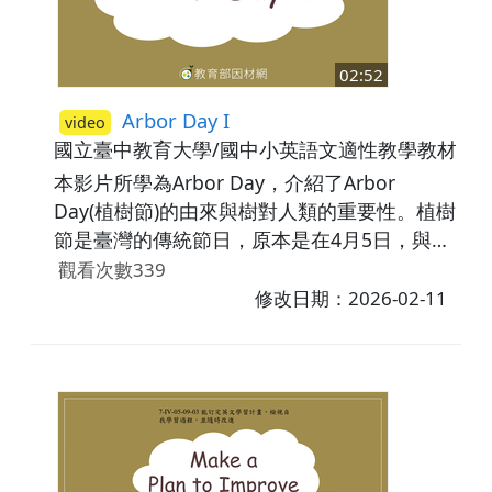
02:52
Arbor Day I
video
國立臺中教育大學/國中小英語文適性教學教材研
本影片所學為Arbor Day，介紹了Arbor
Day(植樹節)的由來與樹對人類的重要性。植樹
節是臺灣的傳統節日，原本是在4月5日，與清
明節同一天慶祝，但在1929年，為紀念國父孫
觀看次數339
逸仙逝世，將植樹節移至3月12日，並在這一
修改日期：2026-02-11
天種植超過百萬棵的樹。樹木在我們的生活環
境中佔有一席之地，例如:美化環境、提供動物
與昆蟲棲息地、熱帶雨林是地球之肺以及作為
紙張與木製品的原物料，由此可見樹木對我們
的生活來說十分的重要。影片最後利用練習題
檢測學生是否理解所學內容。議題相關:環境教