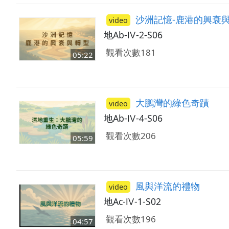
沙洲記憶-鹿港的興衰
video
地Ab-Ⅳ-2-S06
觀看次數181
05:22
大鵬灣的綠色奇蹟
video
地Ab-Ⅳ-4-S06
觀看次數206
05:59
風與洋流的禮物
video
地Ac-Ⅳ-1-S02
觀看次數196
04:57