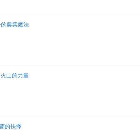
崙的農業魔法
本火山的力量
蘭的抉擇