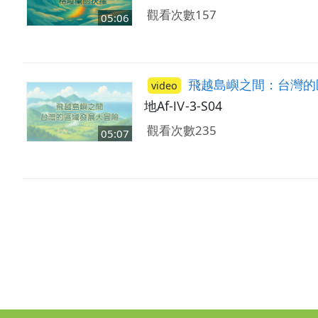
觀看次數157
05:06
飛越島嶼之間：台灣的
video
地Af-Ⅳ-3-S04
觀看次數235
05:07