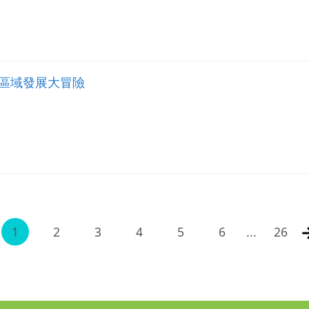
區域發展大冒險
1
2
3
4
5
6
...
26