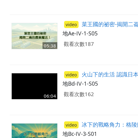
菜王國的祕密-揭開二
video
地Ae-Ⅳ-1-S05
觀看次數187
05:38
火山下的生活 認識日
video
地Bd-Ⅳ-1-S05
觀看次數162
06:04
冰下的戰略角力：格陵
video
地Bc-Ⅳ-3-S01