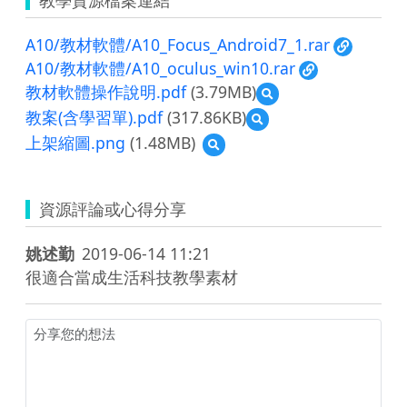
A10/教材軟體/A10_Focus_Android7_1.rar
A10/教材軟體/A10_oculus_win10.rar
教材軟體操作說明.pdf
(3.79MB)
預
覽
教案(含學習單).pdf
(317.86KB)
預
教
覽
上架縮圖.png
(1.48MB)
預
材
教
覽
軟
案
上
體
(含
架
操
學
資源評論或心得分享
縮
作
習
圖.png
說
單).pdf
明.pdf
姚述勤
2019-06-14 11:21
很適合當成生活科技教學素材