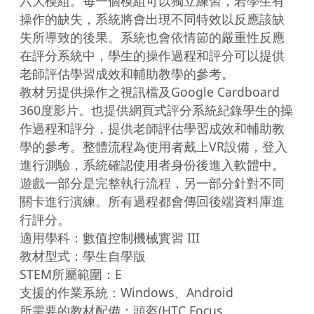
六大模組。每一個模組可以獨立練習，若學生有
操作的缺失，系統將會出現不同特效以反應該缺
失所導致的後果。系統也會依情節的嚴重性反應
在評分系統中，學生的操作過程和評分可以提供
老師評估學習成效和輔助教學的參考。

教材另提供操作之視訊檔及Google Cardboard 
360度影片。也提供網頁式評分系統紀錄學生的操
作過程和評分，提供老師評估學習成效和輔助教
學的參考。整體流程為使用者戴上VR設備，登入
進行測驗，系統確認使用者身份後進入軟體中。
遊戲一部分是完整執行流程，另一部分針對不同
關卡進行演練。所有過程都會傳回後端資料庫進
行評分。

適用學科：數值控制機械實習 III

教材型式：學生自學版

STEM所屬範圍：E

支援的作業系統：Windows、Android

所需要的教材配備：頭盔(HTC Focus、