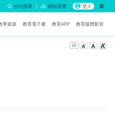
全站搜尋
網站導覽
登入
b教學資源
教育電子書
教育APP
教育媒體影音