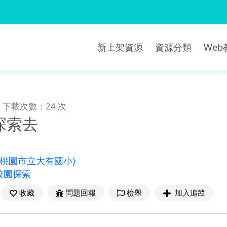
新上架資源
資源分類
We
下載次數：24 次
探索去
(桃園市立大有國小)
校園探索
收藏
問題回報
檢舉
加入追蹤