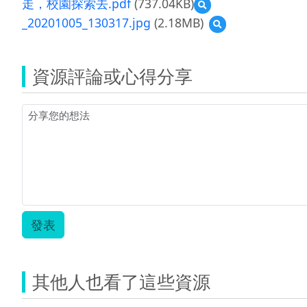
走，校園探索去.pdf
(737.04KB)
預
覽
_20201005_130317.jpg
(2.18MB)
預
走，
覽
校
_20201005_130317.j
園
探
資源評論或心得分享
索
去.pdf
發表
其他人也看了這些資源