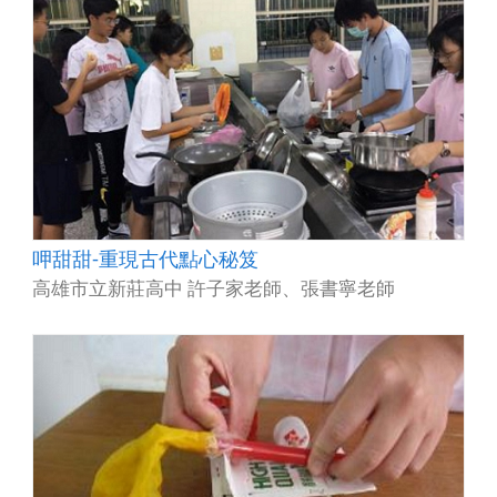
呷甜甜-重現古代點心秘笈
高雄市立新莊高中 許子家老師、張書寧老師