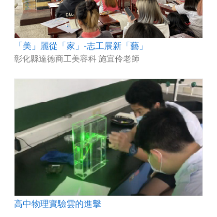
「美」麗從「家」-志工展新「藝」
彰化縣達德商工美容科 施宜伶老師
高中物理實驗雲的進擊