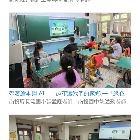
帶著繪本與 AI，一起守護我們的家鄉 —「綠色足跡」繪本創作教學應用
南投縣長流國小張孟庭老師、南投國中姚述勤老師