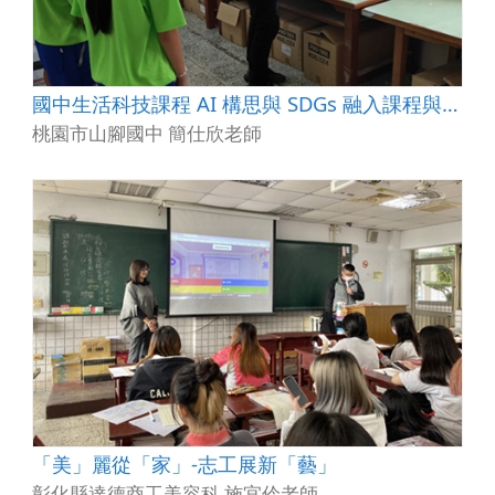
國中生活科技課程 AI 構思與 SDGs 融入課程與學習活動 －以七年級「創意思考實作」課程為例
桃園市山腳國中 簡仕欣老師
「美」麗從「家」-志工展新「藝」
彰化縣達德商工美容科 施宜伶老師