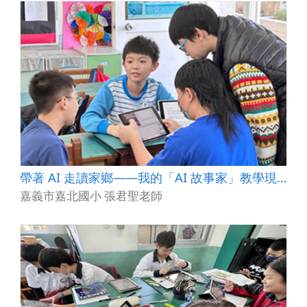
帶著 AI 走讀家鄉——我的「AI 故事家」教學現場筆記
嘉義市嘉北國小 張君聖老師