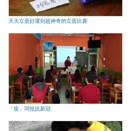
天天立蛋好運到超神奇的立蛋比賽
「疫」同抵抗新冠