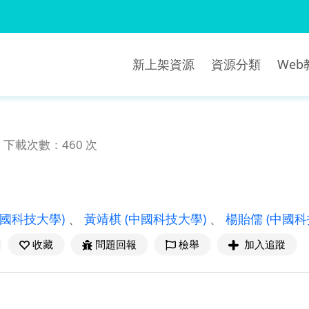
新上架資源
資源分類
We
下載次數：460 次
中國科技大學)
、
黃靖棋
(中國科技大學)
、
楊貽儒
(中國科
收藏
問題回報
檢舉
加入追蹤